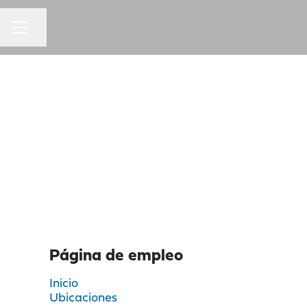
MENÚ DE EMPLEO
Compartir página
Hellio Académie
Hellio Ingénierie
Página de empleo
Inicio
Ubicaciones